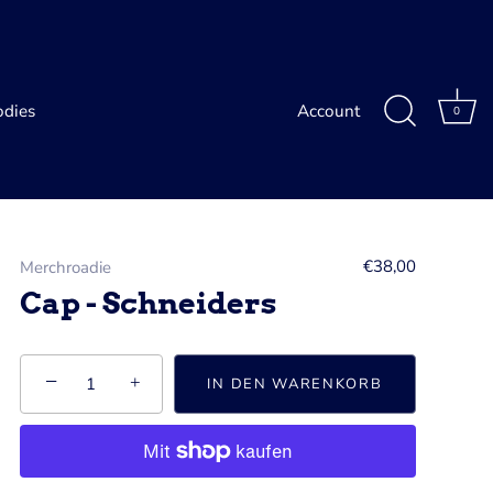
dies
Account
0
€38,00
Merchroadie
Cap - Schneiders
−
+
IN DEN WARENKORB