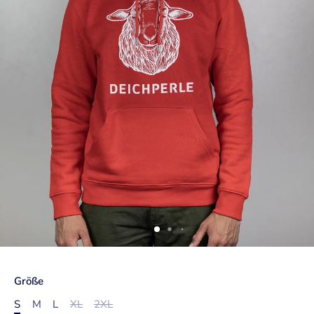
Größe
S
M
L
XL
2XL