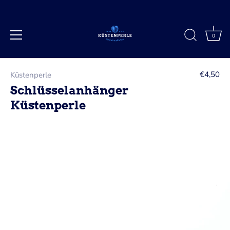
0
Direkt
zum
€4,50
Küstenperle
Inhalt
Schlüsselanhänger
Küstenperle