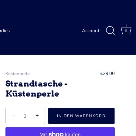
dies
Account
0
€29,00
Küstenperle
Strandtasche -
Küstenperle
−
+
IN DEN WARENKORB